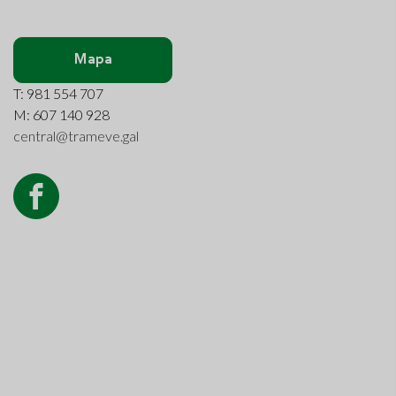
Mapa
T: 981 554 707
M: 607 140 928
central@trameve.gal